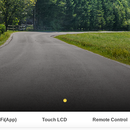
-Fi(App)
Touch LCD
Remote Control