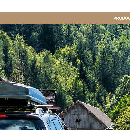
메
PRODU
인
메
뉴