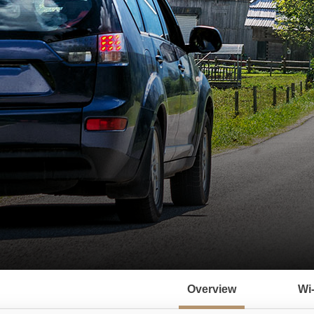
서
브
Overview
Wi
메
뉴