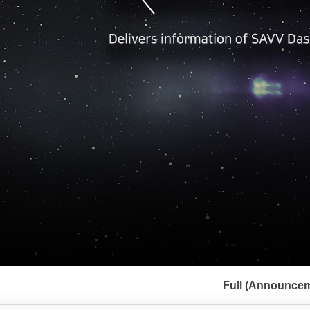
서
브
Full (Announcem
메
뉴