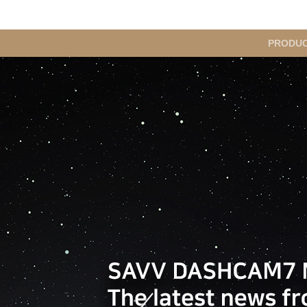
메
PRODU
인
메
뉴