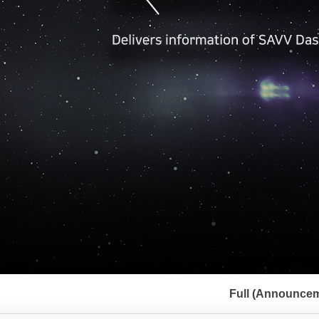
서
브
Full (Announcem
메
뉴