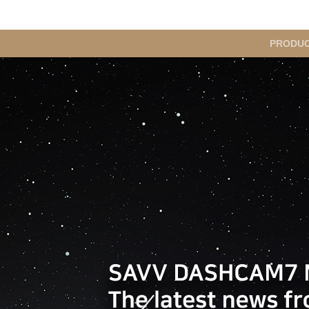
메
PRODU
인
메
뉴