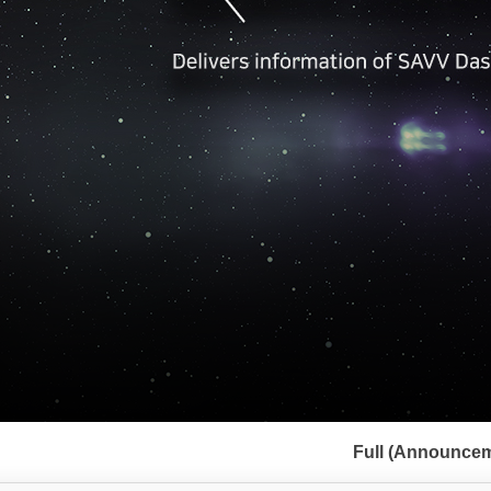
서
브
Full (Announcem
메
뉴