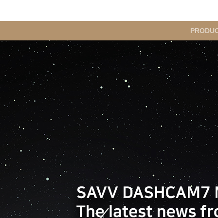
메
PRODU
인
메
뉴