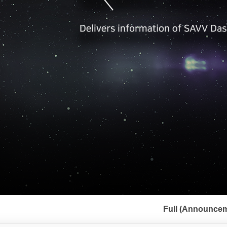
서
브
Full (Announcem
메
뉴