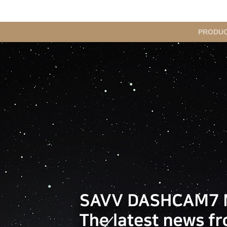
메
PRODU
인
메
뉴