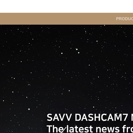
메
PRODU
인
메
뉴