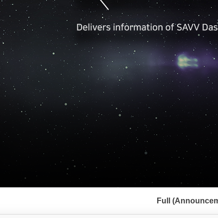
서
브
Full (Announcem
메
뉴