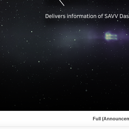
서
브
Full (Announcem
메
뉴