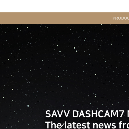
메
PRODU
인
메
뉴